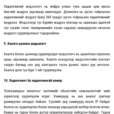
Хөдөлгөөний мэдээлэгч нь инфра улаан туяа цацаж орж ирсэн
биетийг мэдрэх зарчмаар ажилладаг. Дохиолол нь эргэн тойрныхоо
хөдөлгөөнийг мэдрэх буюу 360 градус эргэн тойрныхоо хөдөлгөөнийг
мэдрэнэ. Мэдээлүүр тус бүрийн мэдрэх хязгаар нь харилцан адилгүй
тул тухайн тоног төхөөрөмжийн хүчин чадлаас хамааруулан хичнээн
мэдрэгч суурилуулахыг тодорхойлно.
9. Хаалга цонхны мэдээлэгч
Хаалга болон цонхонд суурилуулдаг мэдээлэгч нь цахилгаан соронзон
орны зарчмаар ажиллана. Хаалга нээгдэхэд мэдээлэгчийн контакт
тасрах бөгөөд энэ үед нэвтэрлээ гэсэн дохиог пульт руу илгээнэ.
Хаалга цонх тус бүрт 1 ийг суурилуулна.
10. Хөдөлгөөнт ба хөдөлгөөнгүй камер
Телекамерын хяналтыг системийг объектийн хамгаалалтийг хийх
зорилгоор суурилуулж өгдөг. Камерууд нь анх аналог сувгаар
дамжуулан хянадаг байсан. Сүүлийн үед камерууд ихэнх IP байдаг
болсон нь суурилуулах болон хянахад харьцангуй хялбар болгож өгсөн.
Камер нь гадна болон дотор суурилуулахаар хийгдсэн байдаг. Гадна