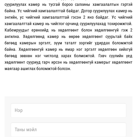
суурилуулах камер нь тусгай бороо салхины хамгаалалтын гэртэй
байна. Ус чийгний хамгаалалттай байдаг. Дотор суурилуулах камер нь
энгийн, ус чийгний хамгаалалттай гэсэн 2 янз байдаг. Ус чийгний
хамгаалалттай камер нь чийглэг орчинд суурилуулахад тохиромжтой.
Кабемруудыг ерөнхийд нь хөдөлгөөнт болон хөдөлгөөнгүй гэж 2
ангилна. Хөдөлгөөнд камер нь өөрөө хөдөлгөөнт суурьтай байх
бөгөөд камерын эргэлт, зүүм таталт зэргийг удирдах боломжтой
байна. Хөдөлгөөнгүй камер нь ямар нэг эргэлт хөдөлгөөн хийхгүй
бөгөөд зөвхөн нэг чиглэлд харах болможтой. Гэвч сүүлийн үед
хөдөлгөөнт сууриуд гарч ирсэн нь хөдөлгөөнгүй камерыг хөдөлгөөнт
маягаар ашиглах боломжтой болсон.