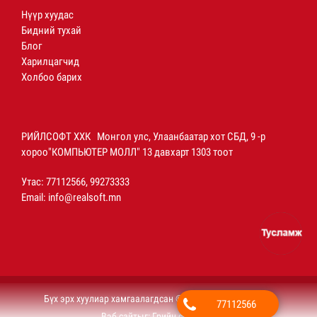
Нүүр хуудас
Бидний тухай
Блог
Харилцагчид
Холбоо барих
РИЙЛСОФТ ХХК Монгол улс, Улаанбаатар хот СБД, 9 -р
хороо"КОМПЬЮТЕР МОЛЛ" 13 давхарт 1303 тоот
Утас: 77112566, 99273333
Email:
info@realsoft.mn
Бүх эрх хуулиар хамгаалагдсан © 2020 РИЙЛСОФТ ХХК
77112566
Вэб сайт
ыг:
Грийн софт ХХК