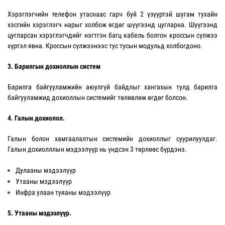
Хэрэглэгчийн телефон утаснаас гарч буй 2 үзүүртэй шугам тухайн
хэсгийн хэрэглэгч нарыг холбож өгдөг шүүгээнд цугларна. Шүүгээнд
цугларсан хэрэглэгчдийг нэгтгэн багц кабель болгон кроссын сүлжээ
хүртэл явна. Кроссын сүлжээнээс тус тусын модульд холбогдоно.
3. Барилгын дохиоллын систем
Барилга байгууламжийн аюулгүй байдлыг хангахын тулд барилга
байгууламжид дохиоллын системийг төлөвлөж өгдөг болсон.
4. Галын дохиолол.
Галын болон хамгаалалтын системийн дохиоллыг суурилуулдаг.
Галын дохиолллын мэдээлүүр нь үндсэн 3 төрлөөс бүрдэнэ.
Дулааны мэдээлүүр
Утааны мэдээлүүр
Инфра улаан туяаны мэдээлүүр
5. Утааны мэдээлүүр.