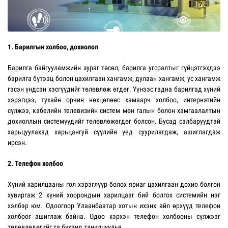
1. Барилгын холбоо, дохиолол
Барилга байгууламжийн зураг төсөл, барилга угсралтыг гүйцэтгэхдээ
барилга бүтээц болон цахилгаан хангамж, дулаан хангамж, ус хангамж
гэсэн үндсэн хэсгүүдийг төлөвлөж өгдөг. Үүнээс гадна барилгад хүний
хэрэгцээ, тухайн орчин нөхцөлөөс хамаарч холбоо, интернэтийн
сүлжээ, кабелийн телевизийн систем мөн галын болон хамгаалалтын
дохиоллын системүүдийг төлөвлөжөгдөг болсон. Бусад салбаруудтай
харьцуулахад харьцангуй сүүлийн үед суурилагдаж, ашиглагдаж
ирсэн.
2. Телефон холбоо
Хүний харилцааны гол хэрэглүүр болох яриаг цахилгаан дохио болгон
хувиргаж 2 хүний хоорондын харилцааг бий болгох системийн нэг
хэлбэр юм. Одоогоор Улаанбаатар хотын ихэнх айл өрхүүд телефон
холбоог ашиглаж байна. Одоо хэрхэн телефон холбооны сүлжээг
төлөвлөдөгийг та бүхэнд танилцуулья.