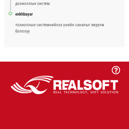
дохиоллын систем
enkhbayar
тохиоллын системнийхээ үнийн саналыг явуулж
болохуу