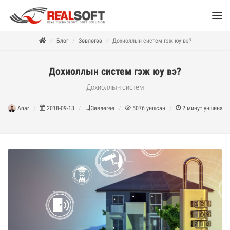
Блог
Зөвлөгөө
Дохиоллын систем гэж юу вэ?
Дохиоллын систем гэж юу вэ?
Дохиоллын систем
Anar
2018-09-13
Зөвлөгөө
5076
уншсан
2
минут уншина