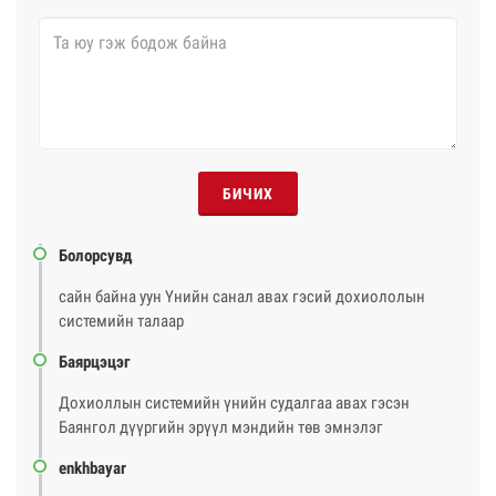
БИЧИХ
Болорсувд
сайн байна уун Үнийн санал авах гэсий дохиололын
системийн талаар
Баярцэцэг
Дохиоллын системийн үнийн судалгаа авах гэсэн
Баянгол дүүргийн эрүүл мэндийн төв эмнэлэг
enkhbayar