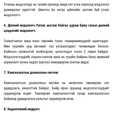
Утааны мэдээлүүр нь тухайн орчинд ямар нэг утаа илрэхэд мэдээлэл
дамжуулах үүрэгтэй. Шингэн ба хатуу зүйлсийн шатаж буй утааг
мэдээлэгч.
6. Дөлний мэдээлэгч.Уугиж шатаж байгаа цурам буюу галын дөлний
цацрагийг мэдээлэгч.
Гэхмэтчилэн маш олон төрлийн тоног төхөөрөмжүүдийг ашигладаг.
Мөн сүүлийн үед автомат гал унтраагуурыг төлөвлөдөг болсон.
Байнгын сүлжээтэй холбогдсон, цэнэглэдэг гэсэн 2 төрөл байдаг.
Мэдээлэгчүүдийг хэрхэн сонгож авах нь тухайн байрны буюу өрөөний
зориулалт хүчин чадал зэргээс хамааруулж сонгож авдаг.
7. Хамгаалалтын дохиоллын систем:
Хамгаалалтын дохиоллын систем нь ихэвчлэн төвлөрсөн нэг
удирдлага, хяналттай байдаг. Байр орон сууцанд мэдээлэгчүүдийг
суурилуулж өгдөг. Төвлөрсөн хамгаалалттай газар хамгаалалтын
байранд удирдлагын пультыг суурилуулж өгнө.
8. Хөдөлгөөний мэдрэгч