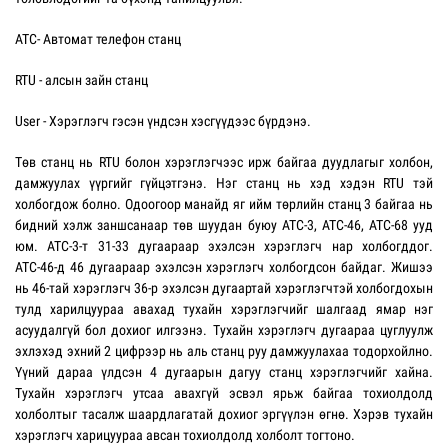
АТС- Автомат телефон станц
RTU - алсын зайн станц
User - Хэрэглэгч гэсэн үндсэн хэсгүүдээс бүрдэнэ.
Төв станц нь RTU болон хэрэглэгчээс ирж байгаа дуудлагыг холбон,
дамжуулах үүргийг гүйцэтгэнэ. Нэг станц нь хэд хэдэн RTU тэй
холбогдож болно. Одоогоор манайд яг ийм төрлийн станц 3 байгаа нь
бидний хэлж заншсанаар төв шуудан буюу АТС-3, АТС-46, АТС-68 ууд
юм. АТС-3-т 31-33 дугаараар эхэлсэн хэрэглэгч нар холбогддог.
АТС-46-д 46 дугаараар эхэлсэн хэрэглэгч холбогдсон байдаг. Жишээ
нь 46-тай хэрэглэгч 36-р эхэлсэн дугаартай хэрэглэгчтэй холбогдохын
тулд харилцуураа авахад тухайн хэрэглэгчийг шалгаад ямар нэг
асуудалгүй бол дохиог илгээнэ. Тухайн хэрэглэгч дугаараа цуглуулж
эхлэхэд эхний 2 цифрээр нь аль станц руу дамжуулахаа тодорхойлно.
Үүний дараа үлдсэн 4 дугаарын дагуу станц хэрэглэгчийг хайна.
Тухайн хэрэглэгч утсаа авахгүй эсвэл ярьж байгаа тохиолдолд
холболтыг тасалж шаардлагатай дохиог эргүүлэн өгнө. Хэрэв тухайн
хэрэглэгч харицуураа авсан тохиолдолд холболт тогтоно.