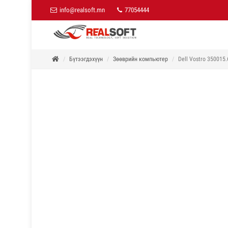
info@realsoft.mn
77054444
Бүтээгдэхүүн
Зөөврийн компьютер
Dell Vostro 350015.