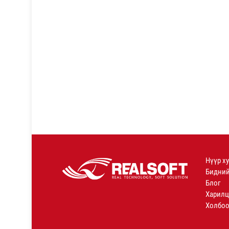
Нүүр х
Бидний
Блог
Харилц
Холбоо