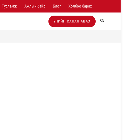
Тусламж
Ажлын байр
Блог
Холбоо барих
ҮНИЙН САНАЛ АВАХ