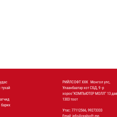
уудас
РИЙЛСОФТ ХХК Монгол улс,
 тухай
Улаанбаатар хот СБД, 9 -р
хороо"КОМПЬЮТЕР МОЛЛ" 13 дав
агчид
1303 тоот
 барих
Утас: 77112566, 99273333
Email:
info@realsoft.mn