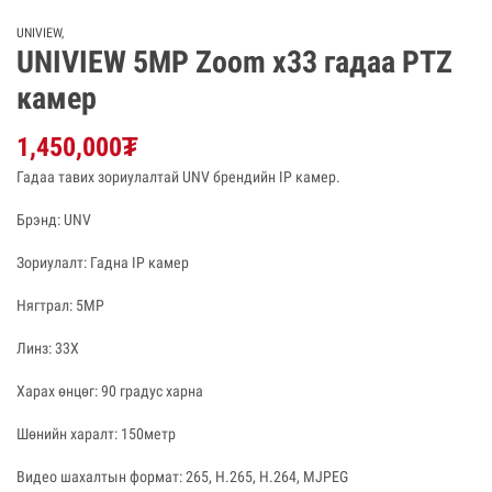
UNIVIEW
,
UNIVIEW 5MP Zoom x33 гадаа PTZ
камер
1,450,000
₮
Гадаа тавих зориулалтай UNV брендийн IP камер.
Брэнд: UNV
Зориулалт: Гадна IP камер
Нягтрал: 5MP
Линз: 33X
Харах өнцөг: 90 градус харна
Шөнийн харалт: 150метр
Видео шахалтын формат: 265, H.265, H.264, MJPEG