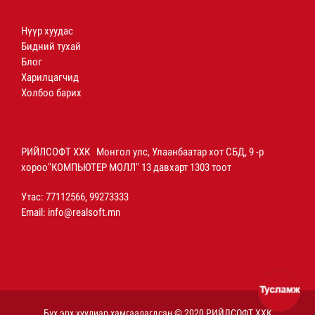
Нүүр хуудас
Бидний тухай
Блог
Харилцагчид
Холбоо барих
РИЙЛСОФТ ХХК Монгол улс, Улаанбаатар хот СБД, 9 -р
хороо"КОМПЬЮТЕР МОЛЛ" 13 давхарт 1303 тоот
Утас: 77112566, 99273333
Email:
info@realsoft.mn
Бүх эрх хуулиар хамгаалагдсан © 2020 РИЙЛСОФТ ХХК