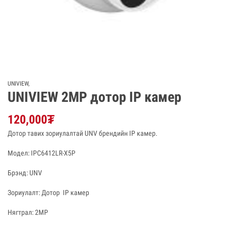
UNIVIEW
,
UNIVIEW 2MP дотор IP камер
120,000
₮
Дотор тавих зориулалтай UNV брендийн IP камер.
Модел: IPC6412LR-X5P
Брэнд: UNV
Зориулалт: Дотор IP камер
Нягтрал: 2MP