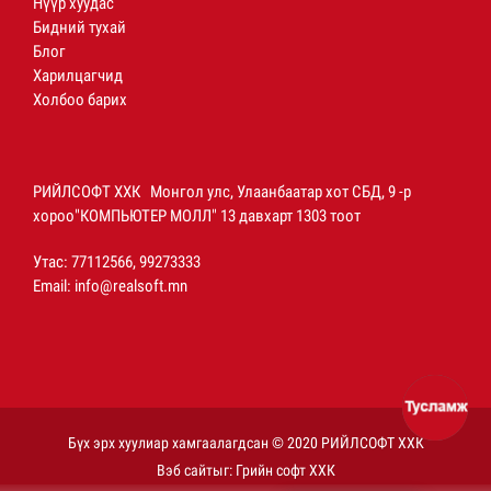
Нүүр хуудас
Бидний тухай
Блог
Харилцагчид
Холбоо барих
РИЙЛСОФТ ХХК Монгол улс, Улаанбаатар хот СБД, 9 -р
хороо"КОМПЬЮТЕР МОЛЛ" 13 давхарт 1303 тоот
Утас: 77112566, 99273333
Email:
info@realsoft.mn
Бүх эрх хуулиар хамгаалагдсан © 2020 РИЙЛСОФТ ХХК
Вэб сайт
ыг:
Грийн софт ХХК