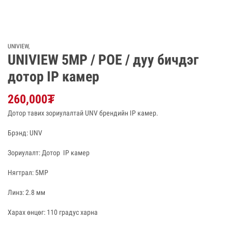
UNIVIEW
,
UNIVIEW 5MP / POE / дуу бичдэг
дотор IP камер
260,000
₮
Дотор тавих зориулалтай UNV брендийн IP камер.
Брэнд: UNV
Зориулалт: Дотор IP камер
Нягтрал: 5MP
Линз: 2.8 мм
Харах өнцөг: 110 градус харна