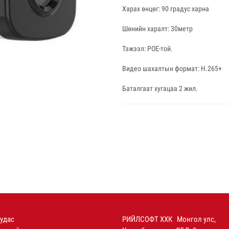
Харах өнцөг: 90 градус харна
Шөнийн харалт: 30метр
Тэжээл: POE-той.
Видео шахалтын формат: H.265+
Баталгаат хугацаа 2 жил.
уудас
РИЙЛСОФТ ХХК Монгол улс,