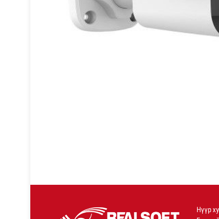
Нүүр х