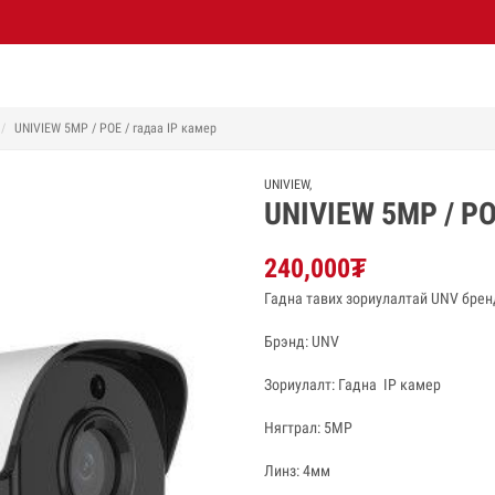
UNIVIEW 5MP / POE / гадаа IP камер
UNIVIEW
,
UNIVIEW 5MP / PO
240,000
₮
Гадна тавих зориулалтай UNV брен
Брэнд: UNV
Зориулалт: Гадна IP камер
Нягтрал: 5MP
Линз: 4мм