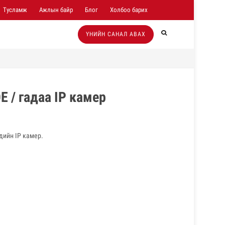
Тусламж
Ажлын байр
Блог
Холбоо барих
ҮНИЙН САНАЛ АВАХ
E / гадаа IP камер
дийн IP камер.