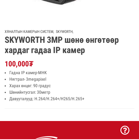
ХЯНАЛТЫН КАМЕРЫН СИСТЕМ
,
SKYWORTH
,
SKYWORTH 3MP шөнө өнгөтөөр
хардаг гадаа IP камер
100,000
₮
Гадна IP камер-MHK
Нягтрал- 3megapixel
Харах өнцөг: 90 градус
Шөнийнтусгал: 30метр
Давууталууд: H.264/H.264+/H265/H.265+