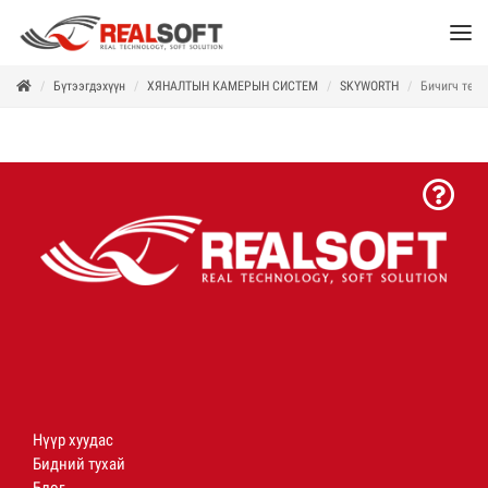
Бүтээгдэхүүн
ХЯНАЛТЫН КАМЕРЫН СИСТЕМ
SKYWORTH
Бичигч төх
Нүүр хуудас
Бидний тухай