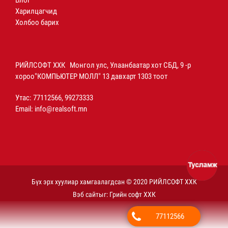
Блог
Харилцагчид
Холбоо барих
РИЙЛСОФТ ХХК Монгол улс, Улаанбаатар хот СБД, 9 -р
хороо"КОМПЬЮТЕР МОЛЛ" 13 давхарт 1303 тоот
Утас: 77112566, 99273333
Email:
info@realsoft.mn
Бүх эрх хуулиар хамгаалагдсан © 2020 РИЙЛСОФТ ХХК
Вэб сайт
ыг:
Грийн софт ХХК
77112566
Дуудлагын төв