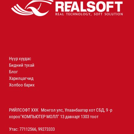
Нүүр хуудас
Бидний тухай
Блог
Харилцагчид
Холбоо барих
РИЙЛСОФТ ХХК Монгол улс, Улаанбаатар хот СБД, 9 -р
хороо"КОМПЬЮТЕР МОЛЛ" 13 давхарт 1303 тоот
Утас: 77112566, 99273333