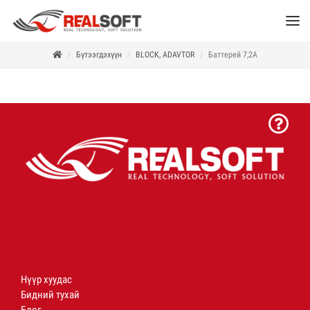
Бүтээгдэхүүн
BLOCK, ADAVTOR
Баттерей 7,2А
Нүүр хуудас
Бидний тухай