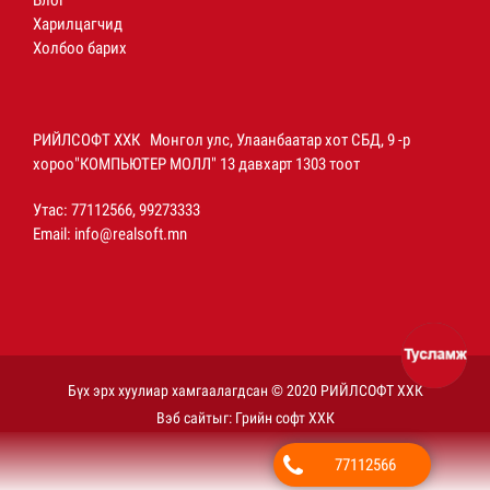
Блог
Харилцагчид
Холбоо барих
РИЙЛСОФТ ХХК Монгол улс, Улаанбаатар хот СБД, 9 -р
хороо"КОМПЬЮТЕР МОЛЛ" 13 давхарт 1303 тоот
Утас: 77112566, 99273333
Email:
info@realsoft.mn
Бүх эрх хуулиар хамгаалагдсан © 2020 РИЙЛСОФТ ХХК
Вэб сайт
ыг:
Грийн софт ХХК
77112566
Дуудлагын төв