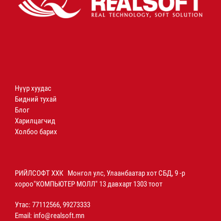
Нүүр хуудас
Бидний тухай
Блог
Харилцагчид
Холбоо барих
РИЙЛСОФТ ХХК Монгол улс, Улаанбаатар хот СБД, 9 -р
хороо"КОМПЬЮТЕР МОЛЛ" 13 давхарт 1303 тоот
Утас: 77112566, 99273333
Email:
info@realsoft.mn