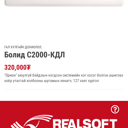
ГАЛ ХУЛГАЙН ДОХИОЛОЛ
,
Болид С2000-КДЛ
320,000
₮
"Орион" аюулгүй байдлын нэгдсэн системийн нэг хэсэг болгон ашиглах
хоёр утастай холбооны шугамын хянагч; 127 хаяг хүртэл