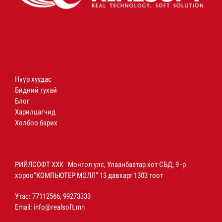
Нүүр хуудас
Бидний тухай
Блог
Харилцагчид
Холбоо барих
РИЙЛСОФТ ХХК Монгол улс, Улаанбаатар хот СБД, 9 -р
хороо"КОМПЬЮТЕР МОЛЛ" 13 давхарт 1303 тоот
Утас: 77112566, 99273333
Email:
info@realsoft.mn