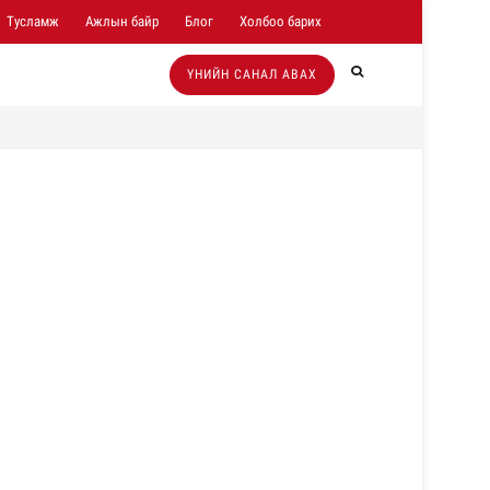
Тусламж
Ажлын байр
Блог
Холбоо барих
ҮНИЙН САНАЛ АВАХ