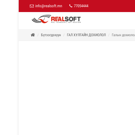
info@realsoft.mn
77054444
Бүтээгдэхүүн
ГАЛ ХУЛГАЙН ДОХИОЛОЛ
Галын дохиолол