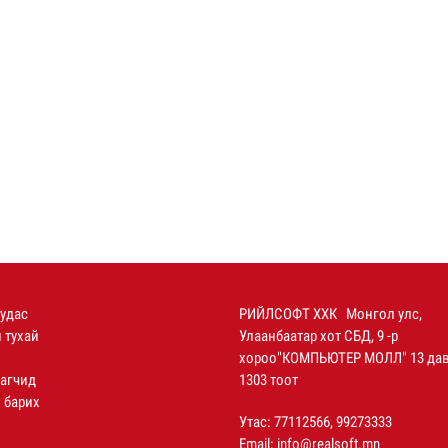
уудас
РИЙЛСОФТ ХХК Монгол улс,
 тухай
Улаанбаатар хот СБД, 9 -р
хороо"КОМПЬЮТЕР МОЛЛ" 13 дав
агчид
1303 тоот
 барих
Утас: 77112566, 99273333
Email:
info@realsoft.mn