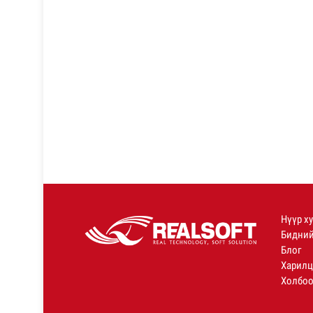
Нүүр х
Бидний
Блог
Харилц
Холбоо