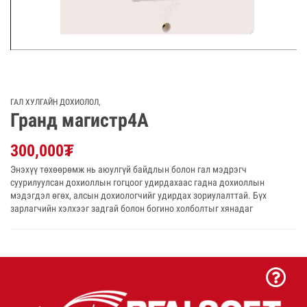
ГАЛ ХУЛГАЙН ДОХИОЛОЛ
,
Гранд магистр4A
300,000
₮
Энэхүү төхөөрөмж нь аюулгүй байдлын болон гал мэдрэгч
суурилуулсан дохиоллын гогцоог удирдахаас гадна дохиоллын
мэдэгдэл өгөх, алсын дохиологчийг удирдах зориулалттай. Бүх
зарлагчийн хэлхээг задгай болон богино холболтыг хянадаг