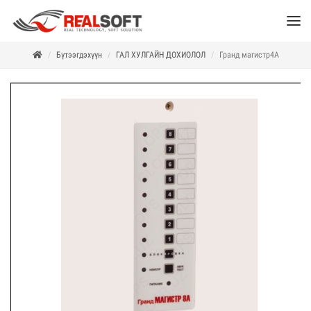
Бүтээгдэхүүн
ГАЛ ХУЛГАЙН ДОХИОЛОЛ
Гранд магистр4A