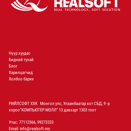
Нүүр хуудас
Бидний тухай
Блог
Харилцагчид
Холбоо барих
РИЙЛСОФТ ХХК Монгол улс, Улаанбаатар хот СБД, 9 -р
хороо"КОМПЬЮТЕР МОЛЛ" 13 давхарт 1303 тоот
Утас: 77112566, 99273333
Email:
info@realsoft.mn