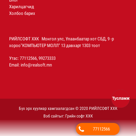
Блог
Харилцагчид
Холбоо барих
РИЙЛСОФТ ХХК Монгол улс, Улаанбаатар хот СБД, 9 -р
хороо"КОМПЬЮТЕР МОЛЛ" 13 давхарт 1303 тоот
Утас: 77112566, 99273333
Email:
info@realsoft.mn
Бүх эрх хуулиар хамгаалагдсан © 2020 РИЙЛСОФТ ХХК
Вэб сайт
ыг:
Грийн софт ХХК
77112566
Дуудлагын төв