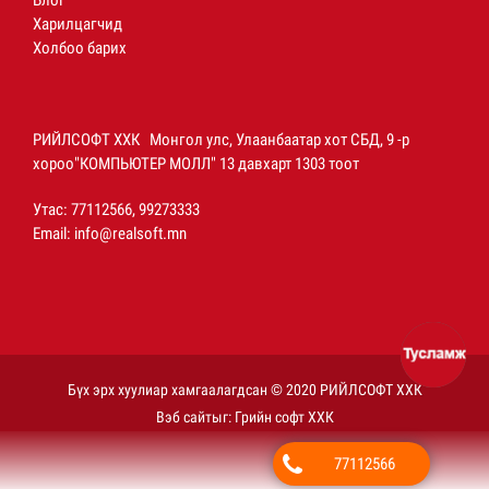
Блог
Харилцагчид
Холбоо барих
РИЙЛСОФТ ХХК Монгол улс, Улаанбаатар хот СБД, 9 -р
хороо"КОМПЬЮТЕР МОЛЛ" 13 давхарт 1303 тоот
Утас: 77112566, 99273333
Email:
info@realsoft.mn
Бүх эрх хуулиар хамгаалагдсан © 2020 РИЙЛСОФТ ХХК
Вэб сайт
ыг:
Грийн софт ХХК
77112566
Дуудлагын төв