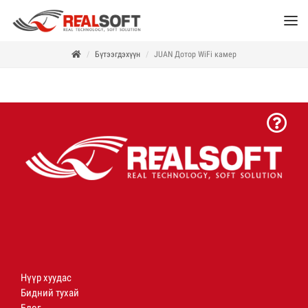
Бүтээгдэхүүн
JUAN Дотор WiFi камер
Нүүр хуудас
Бидний тухай