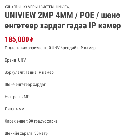
ХЯНАЛТЫН КАМЕРЫН СИСТЕМ
,
UNIVIEW
,
UNIVIEW 2MP 4MM / POE / шөнө
өнгөтөөр хардаг гадаа IP камер
185,000
₮
Гадаа тавих зориулалтай UNV брендийн IP камер.
Брэнд: UNV
Зориулалт: Гадна IP камер
Шөнө өнгөтөөр хардаг
Нягтрал: 2MP
Линз: 4 мм
Харах өнцөг: 90 градус харна
Шөнийн харалт: 30метр