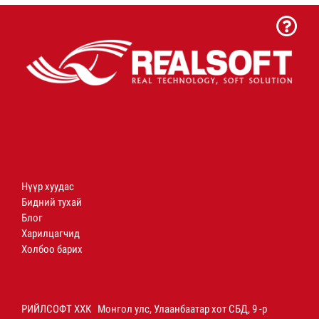
Нүүр хуудас
Бидний тухай
Блог
Харилцагчид
Холбоо барих
РИЙЛСОФТ ХХК Монгол улс, Улаанбаатар хот СБД, 9 -р