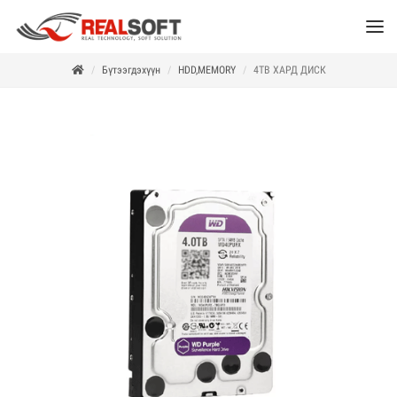
Бүтээгдэхүүн
HDD,MEMORY
4TB ХАРД ДИСК