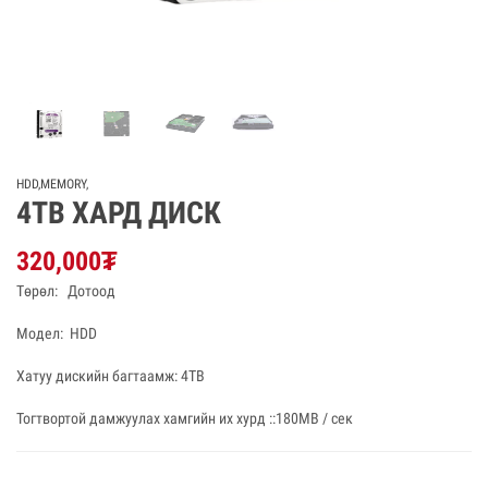
HDD,MEMORY
,
4TB ХАРД ДИСК
320,000
₮
Төрөл: Дотоод
Модел: HDD
Хатуу дискийн багтаамж: 4TB
Тогтвортой дамжуулах хамгийн их хурд ::180MB / сек