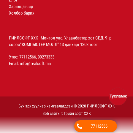
Блог
Харилцагчид
Холбоо барих
РИЙЛСОФТ ХХК Монгол улс, Улаанбаатар хот СБД, 9 -р
хороо"КОМПЬЮТЕР МОЛЛ" 13 давхарт 1303 тоот
Утас: 77112566, 99273333
Email:
info@realsoft.mn
Бүх эрх хуулиар хамгаалагдсан © 2020 РИЙЛСОФТ ХХК
Вэб сайт
ыг:
Грийн софт ХХК
77112566
Дуудлагын төв