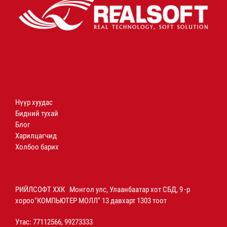
Нүүр хуудас
Бидний тухай
Блог
Харилцагчид
Холбоо барих
РИЙЛСОФТ ХХК Монгол улс, Улаанбаатар хот СБД, 9 -р
хороо"КОМПЬЮТЕР МОЛЛ" 13 давхарт 1303 тоот
Утас: 77112566, 99273333