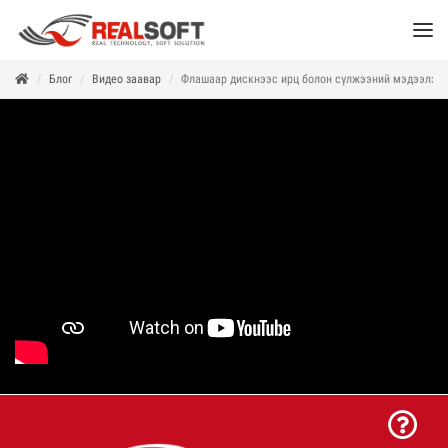
Блог
Видео заавар
Флашаар дискнээс ирц болон сүлжээний мэдээлэл 