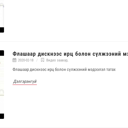
Флашаар дискнээс ирц болон сүлжээний м
2020-02-18
Видео заавар
,
Флашаар дискнээс ирц болон сүлжээний мэдээлэл татах
Дэлгэрэнгүй