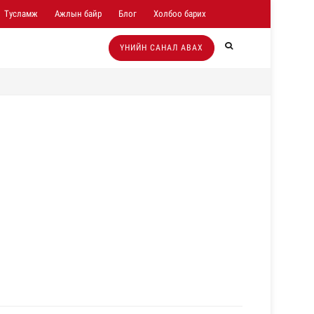
Тусламж
Ажлын байр
Блог
Холбоо барих
ҮНИЙН САНАЛ АВАХ