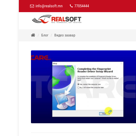
info@realsoft.mn
77054444
Блог
Видео заавар