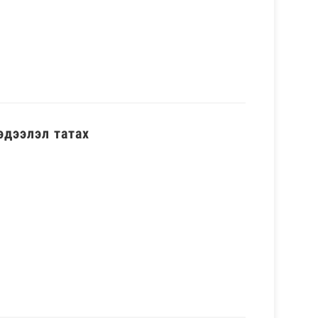
эдээлэл татах