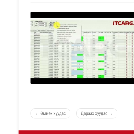
←
Өмнөх хуудас
Дараах хуудас
→