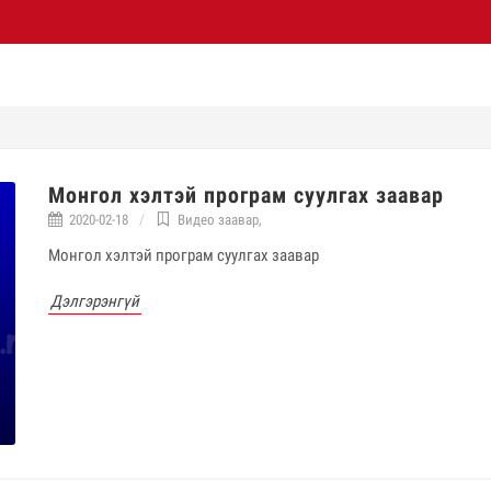
Монгол хэлтэй програм суулгах заавар
2020-02-18
Видео заавар
,
Монгол хэлтэй програм суулгах заавар
Дэлгэрэнгүй