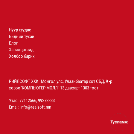
Нүүр хуудас
Бидний тухай
Блог
Харилцагчид
Холбоо барих
РИЙЛСОФТ ХХК Монгол улс, Улаанбаатар хот СБД, 9 -р
хороо"КОМПЬЮТЕР МОЛЛ" 13 давхарт 1303 тоот
Утас: 77112566, 99273333
Email:
info@realsoft.mn