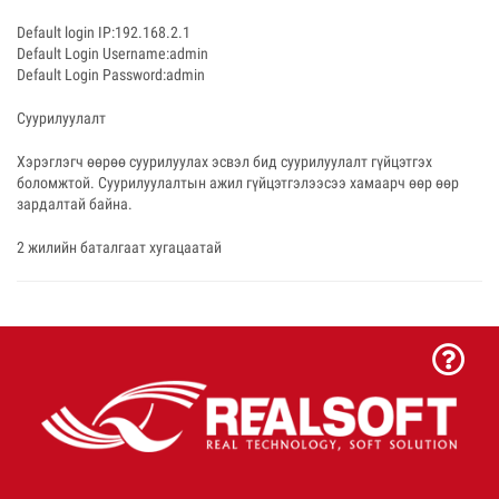
Default login IP:192.168.2.1
Default Login Username:admin
Default Login Password:admin
Суурилуулалт
Хэрэглэгч өөрөө суурилуулах эсвэл бид суурилуулалт гүйцэтгэх
боломжтой. Суурилуулалтын ажил гүйцэтгэлээсээ хамаарч өөр өөр
зардалтай байна.
2 жилийн баталгаат хугацаатай