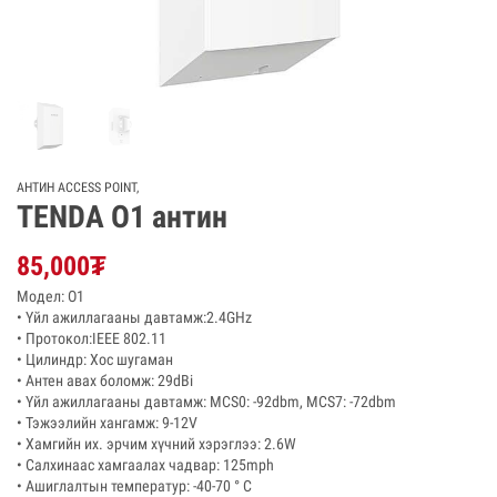
АНТИН ACCESS POINT
,
TENDA O1 антин
85,000
₮
Модел: O1
• Үйл ажиллагааны давтамж:2.4GHz
• Протокол:IEEE 802.11
• Цилиндр: Хос шугаман
• Антен авах боломж: 29dBi
• Үйл ажиллагааны давтамж: MCS0: -92dbm, MCS7: -72dbm
• Тэжээлийн хангамж: 9-12V
• Хамгийн их. эрчим хүчний хэрэглээ: 2.6W
• Салхинаас хамгаалах чадвар: 125mph
• Ашиглалтын температур: -40-70 ° C