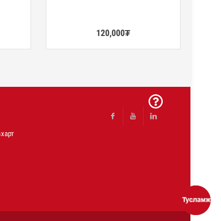
120,000
₮
харт
Facebook
Youtube
Linkedin