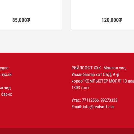
85,000
₮
120,000
₮
уудас
РИЙЛСОФТ ХХК Монгол улс,
 тухай
Улаанбаатар хот СБД, 9 -р
хороо"КОМПЬЮТЕР МОЛЛ" 13 дав
агчид
1303 тоот
 барих
Утас: 77112566, 99273333
Email:
info@realsoft.mn