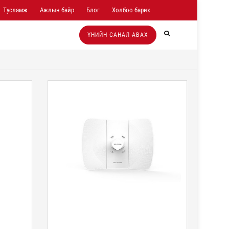
Тусламж
Ажлын байр
Блог
Холбоо барих
ҮНИЙН САНАЛ АВАХ