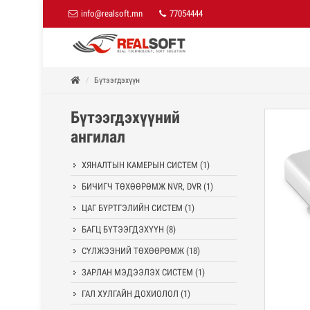
info@realsoft.mn
77054444
Бүтээгдэхүүн
Бүтээгдэхүүний
ангилал
ХЯНАЛТЫН КАМЕРЫН СИСТЕМ
(1)
БИЧИГЧ ТӨХӨӨРӨМЖ NVR, DVR
(1)
ЦАГ БҮРТГЭЛИЙН СИСТЕМ
(1)
БАГЦ БҮТЭЭГДЭХҮҮН
(8)
СҮЛЖЭЭНИЙ ТӨХӨӨРӨМЖ
(18)
ЗАРЛАН МЭДЭЭЛЭХ СИСТЕМ
(1)
ГАЛ ХУЛГАЙН ДОХИОЛОЛ
(1)