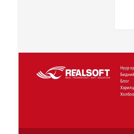
Нүүр х
Бидний
Блог
Харилц
Холбоо