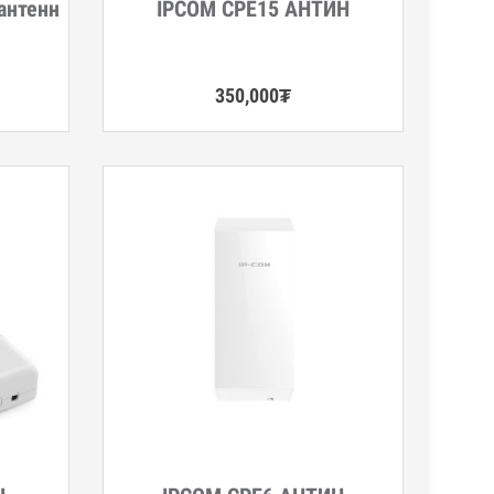
 антенн
IPCOM CPE15 АНТИН
Дэлгэрэнгүй
350,000
₮
Дэлгэрэнгүй