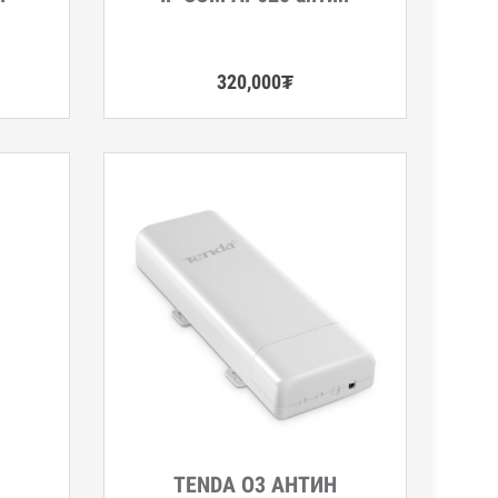
320,000
₮
ТENDA O3 АНТИН
Дэлгэрэнгүй