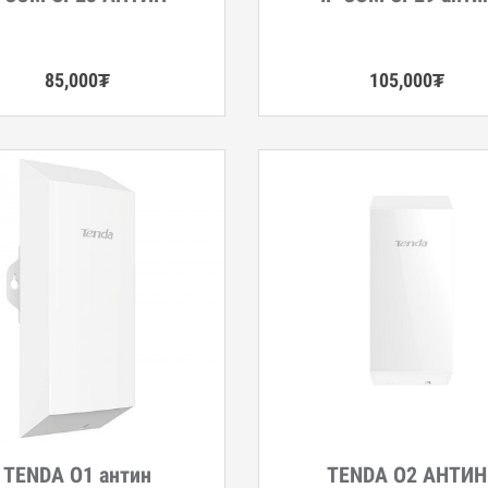
85,000
₮
105,000
₮
TENDA O1 антин
ТENDA O2 АНТИН
гэрэнгүй
Дэлгэрэнгүй