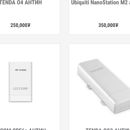
ТENDA O4 АНТИН
Ubiquiti NanoStation M2
гэрэнгүй
Дэлгэрэнгүй
250,000
₮
350,000
₮
гэрэнгүй
Дэлгэрэнгүй