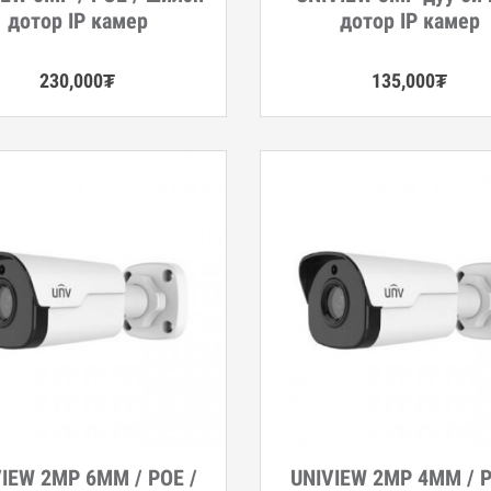
дотор IP камер
дотор IP камер
230,000
₮
135,000
₮
IEW 2MP 6MM / POE /
UNIVIEW 2MP 4MM / P
гэрэнгүй
Дэлгэрэнгүй