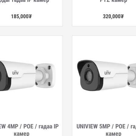
185,000
₮
320,000
₮
EW 4MP / POE / гадаа IP
UNIVIEW 5MP / POE / га
гэрэнгүй
Дэлгэрэнгүй
камер
камер