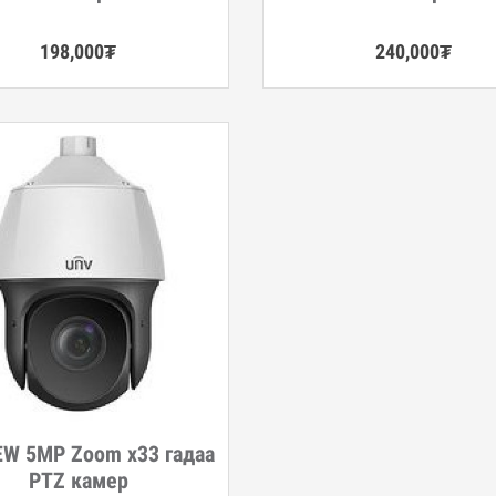
198,000
₮
240,000
₮
EW 5MP Zoom x33 гадаа
гэрэнгүй
PTZ камер