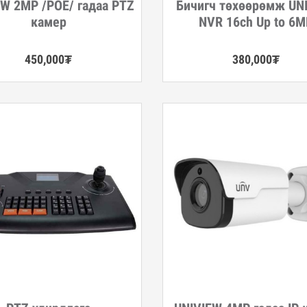
EW 2MP /POE/ гадаа PTZ
Бичигч төхөөрөмж UN
гэрэнгүй
Дэлгэрэнгүй
камер
NVR 16ch Up to 6
450,000
₮
380,000
₮
гэрэнгүй
Дэлгэрэнгүй