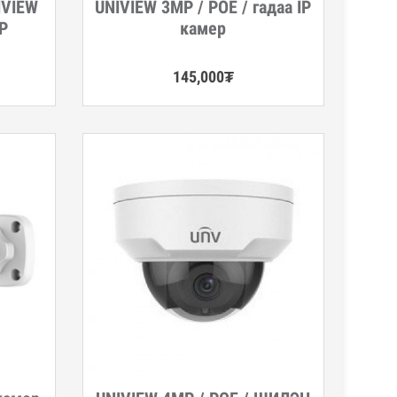
IVIEW
UNIVIEW 3MP / POE / гадаа IP
Дэлгэрэнгүй
MP
камер
145,000
₮
Дэлгэрэнгүй