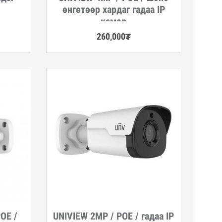
өнгөтөөр хардаг гадаа IP
камер
260,000
₮
OE /
UNIVIEW 2MP / POE / гадаа IP
Дэлгэрэнгүй