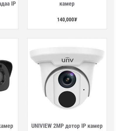
адаа IP
камер
140,000
₮
камер
UNIVIEW 2MP дотор IP камер
Дэлгэрэнгүй