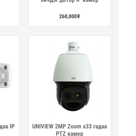
260,000
₮
даа IP
UNIVIEW 2MP Zoom x33 гадаа
Дэлгэрэнгүй
PTZ камер