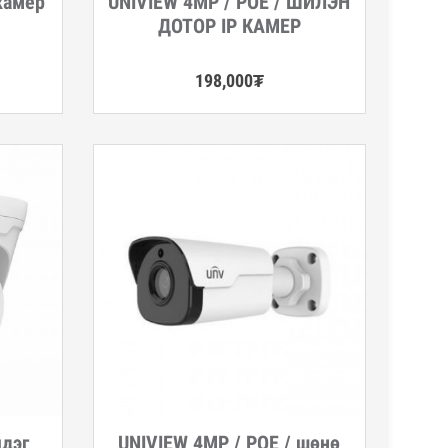
камер
UNIVIEW 4MP / POE / ШИЛЭН
ДОТОР IP КАМЕР
198,000
₮
чдэг
UNIVIEW 4MP / POE / шөнө
Дэлгэрэнгүй