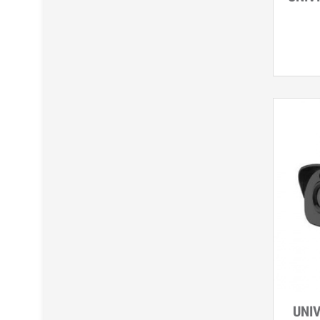
UNIV
Дэл