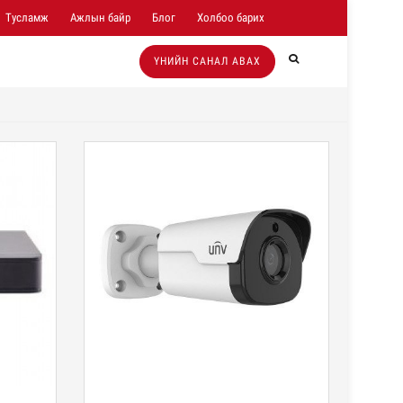
Тусламж
Ажлын байр
Блог
Холбоо барих
ҮНИЙН САНАЛ АВАХ