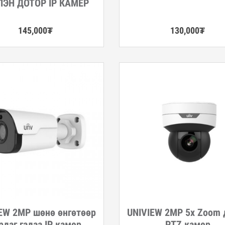
ЭН ДОТОР IP КАМЕР
145,000
₮
130,000
₮
EW 2MP шөнө өнгөтөөр
UNIVIEW 2MP 5x Zoom 
гэрэнгүй
Дэлгэрэнгүй
рдаг гадаа IP камер
PTZ камер