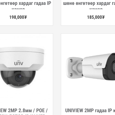
нгөтөөр хардаг гадаа IP
шөнө өнгөтөөр хардаг г
камер
камер
198,000
₮
185,000
₮
IEW 2MP 2.8мм / POE /
UNIVIEW 2MP гадаа IP 
гэрэнгүй
Дэлгэрэнгүй