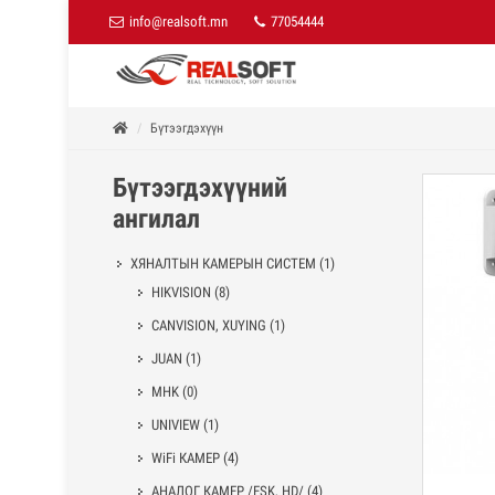
info@realsoft.mn
77054444
Бүтээгдэхүүн
Бүтээгдэхүүний
ангилал
ХЯНАЛТЫН КАМЕРЫН СИСТЕМ
(1)
HIKVISION
(8)
CANVISION, XUYING
(1)
JUAN
(1)
MHK
(0)
UNIVIEW
(1)
WiFi КАМЕР
(4)
АНАЛОГ КАМЕР /ESK, HD/
(4)