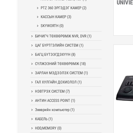
UNIVI
Дэл
PTZ 360 ЭРГЭДЭГ КАМЕР
(2)
КАССЫН КАМЕР
(3)
SKYWORTH
(0)
БИЧИГЧ ТӨХӨӨРӨМЖ NVR, DVR
(1)
ЦАГ БҮРТГЭЛИЙН СИСТЕМ
(1)
БАГЦ БҮТЭЭГДЭХҮҮН
(8)
СҮЛЖЭЭНИЙ ТӨХӨӨРӨМЖ
(18)
ЗАРЛАН МЭДЭЭЛЭХ СИСТЕМ
(1)
ГАЛ ХУЛГАЙН ДОХИОЛОЛ
(1)
НЭВТРЭХ СИСТЕМ
(7)
АНТИН ACCESS POINT
(1)
Зөөврийн компьютер
(1)
КАБЕЛЬ
(1)
HDD,MEMORY
(0)
Дэл