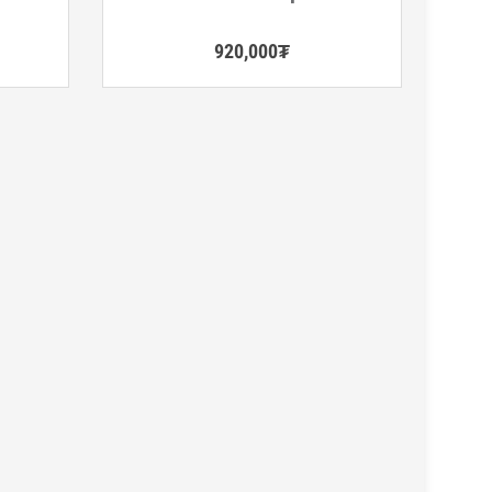
920,000
₮