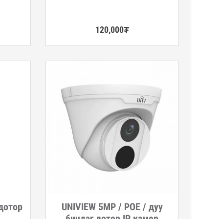
120,000
₮
дотор
UNIVIEW 5MP / POE / дуу
Дэлгэрэнгүй
бичдэг дотор IP камер