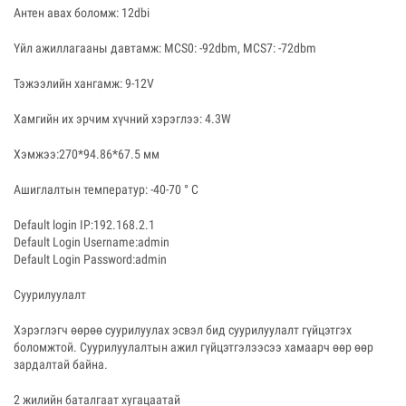
Антен авах боломж: 12dbi
Үйл ажиллагааны давтамж: MCS0: -92dbm, MCS7: -72dbm
Тэжээлийн хангамж: 9-12V
Хамгийн их эрчим хүчний хэрэглээ: 4.3W
Хэмжээ:270*94.86*67.5 мм
Ашиглалтын температур: -40-70 ° C
Default login IP:192.168.2.1
Default Login Username:admin
Default Login Password:admin
Суурилуулалт
Хэрэглэгч өөрөө суурилуулах эсвэл бид суурилуулалт гүйцэтгэх
боломжтой. Суурилуулалтын ажил гүйцэтгэлээсээ хамаарч өөр өөр
зардалтай байна.
2 жилийн баталгаат хугацаатай