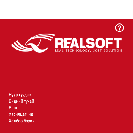
Нүүр хуудас
Бидний тухай
Блог
Харилцагчид
Холбоо барих