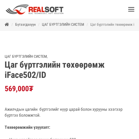
Бүтээгдэхүүн
ЦАГ БҮРТГЭЛИЙН СИСТЕМ
Цаг бүртгэлийн төхөөрөмж iFa
ЦАГ БҮРТГЭЛИЙН СИСТЕМ
,
Цаг бүртгэлийн төхөөрөмж
iFace502/ID
569,000
₮
Ажилчдын цагийн бүртгэлийг нүүр царай болон хурууны хээгээр
бүртгэх боломжтой.
Төхөөрөмжийн үзүүлэлт: