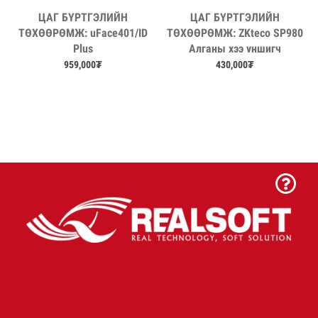
ЦАГ БҮРТГЭЛИЙН
ЦАГ БҮРТГЭЛИЙН
Дэлгэрэнгүй
Дэлгэрэнгүй
ТӨХӨӨРӨМЖ: uFace401/ID
ТӨХӨӨРӨМЖ: ZKteco SP980
Plus
Алганы хээ уншигч
959,000
₮
430,000
₮