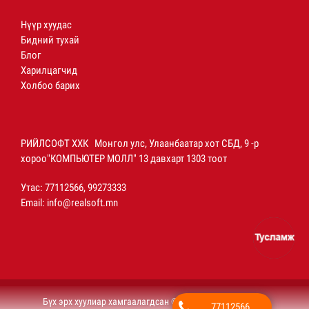
Нүүр хуудас
Бидний тухай
Блог
Харилцагчид
Холбоо барих
РИЙЛСОФТ ХХК Монгол улс, Улаанбаатар хот СБД, 9 -р
хороо"КОМПЬЮТЕР МОЛЛ" 13 давхарт 1303 тоот
Утас: 77112566, 99273333
Email:
info@realsoft.mn
Бүх эрх хуулиар хамгаалагдсан © 2020 РИЙЛСОФТ ХХК
77112566