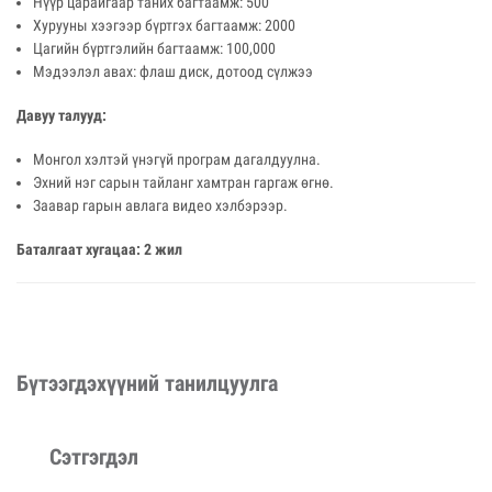
Нүүр царайгаар таних багтаамж: 500
Хурууны хээгээр бүртгэх багтаамж: 2000
Цагийн бүртгэлийн багтаамж: 100,000
Мэдээлэл авах: флаш диск, дотоод сүлжээ
Давуу талууд:
Монгол хэлтэй үнэгүй програм дагалдуулна.
Эхний нэг сарын тайланг хамтран гаргаж өгнө.
Заавар гарын авлага видео хэлбэрээр.
Баталгаат хугацаа: 2 жил
Бүтээгдэхүүний танилцуулга
Сэтгэгдэл