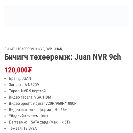
БИЧИГЧ ТӨХӨӨРӨМЖ NVR, DVR
,
JUAN
,
Бичигч төхөөрөмж: Juan NVR 9ch
120,000
₮
Брэнд: JUAN
Загвар: JA-N6209
Төрөл: NVR 9 порттой
Видео гаралт: VGA, HDMI
Видео оролт: 9 суваг 720P/960P/1080P
Видео шахалтын формат: H.265+
Үйлдлийн систем: linux
Багтаамж: 1 SATA хард (Мах.1 х 6Т)
Тэжээл: 12 В/2A