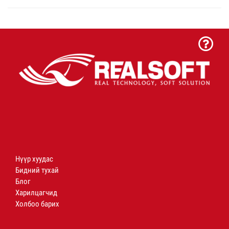
Нүүр хуудас
Бидний тухай
Блог
Харилцагчид
Холбоо барих