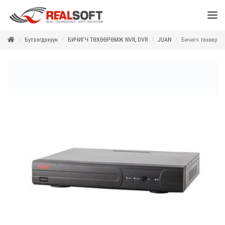
Бүтээгдэхүүн
БИЧИГЧ ТӨХӨӨРӨМЖ NVR, DVR
JUAN
Бичигч төхөөрөм