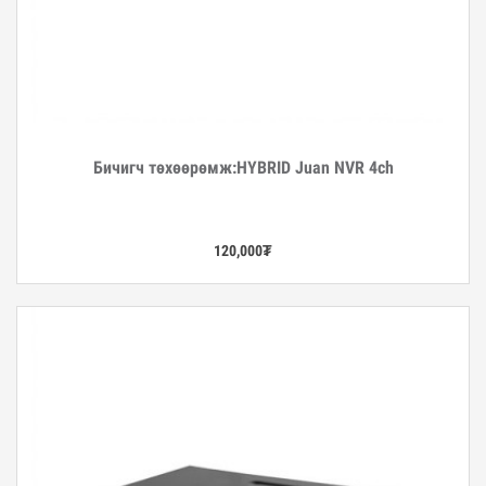
Бичигч төхөөрөмж:HYBRID Juan NVR 4ch
Дэлгэрэнгүй
120,000
₮