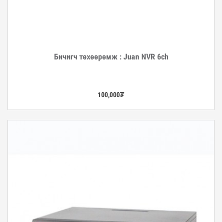
Бичигч төхөөрөмж : Juan NVR 6ch
Дэлгэрэнгүй
100,000
₮