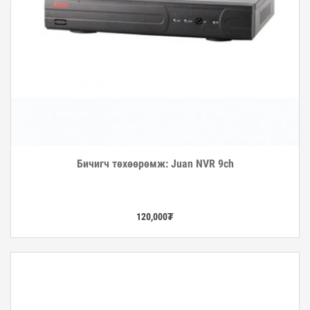
Бичигч төхөөрөмж: Juan NVR 9ch
Дэлгэрэнгүй
120,000
₮