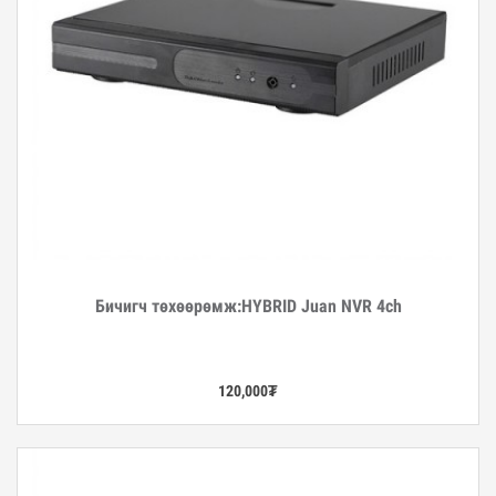
Бичигч төхөөрөмж:HYBRID Juan NVR 4ch
Дэлгэрэнгүй
120,000
₮