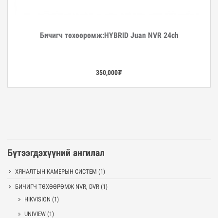
Бичигч төхөөрөмж:HYBRID Juan NVR 24ch
Дэлгэрэнгүй
350,000
₮
Бүтээгдэхүүний ангилал
ХЯНАЛТЫН КАМЕРЫН СИСТЕМ
(1)
БИЧИГЧ ТӨХӨӨРӨМЖ NVR, DVR
(1)
HIKVISION
(1)
UNIVIEW
(1)