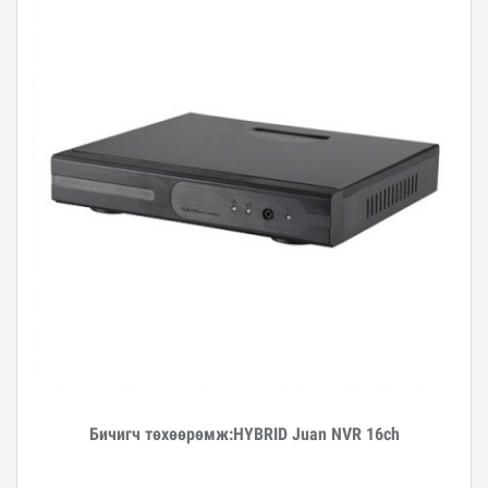
Бичигч төхөөрөмж:HYBRID Juan NVR 16ch
Дэлгэрэнгүй