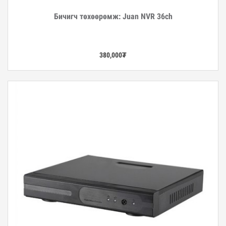
Бичигч төхөөрөмж: Juan NVR 36ch
Дэлгэрэнгүй
380,000
₮