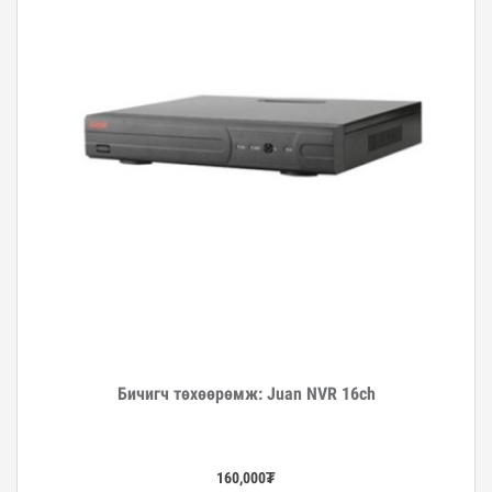
Бичигч төхөөрөмж: Juan NVR 16ch
Дэлгэрэнгүй
160,000
₮