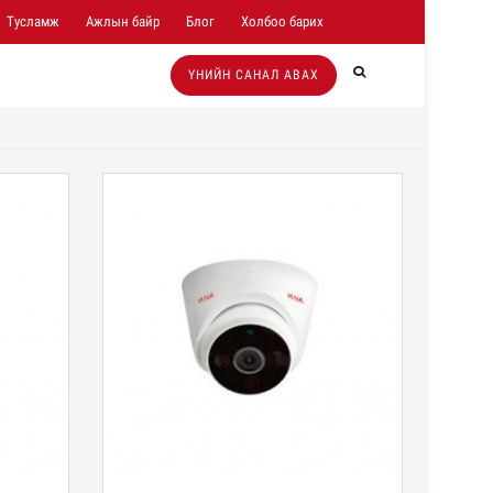
Тусламж
Ажлын байр
Блог
Холбоо барих
ҮНИЙН САНАЛ АВАХ