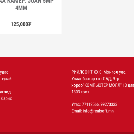
АА КАМЕР: JUAN 5MP
4ММ
125,000
₮
уудас
РИЙЛСОФТ ХХК Монгол улс,
 тухай
Улаанбаатар хот СБД, 9 -р
хороо"КОМПЬЮТЕР МОЛЛ" 13 дав
агчид
1303 тоот
 барих
Утас: 77112566, 99273333
Email:
info@realsoft.mn