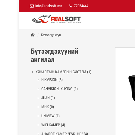
info@realsoft.mn
77054444
Бүтээгдэхүүн
Бүтээгдэхүүний
ангилал
ХЯНАЛТЫН КАМЕРЫН СИСТЕМ
(1)
HIKVISION
(8)
CANVISION, XUYING
(1)
JUAN
(1)
MHK
(0)
UNIVIEW
(1)
WiFi КАМЕР
(4)
АНАЛОГ КАМЕР /ESK, HD/
(4)