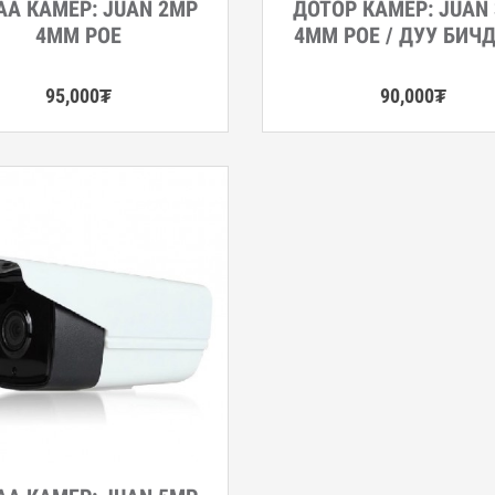
АА КАМЕР: JUAN 2MP
ДОТОР КАМЕР: JUAN
гэрэнгүй
Дэлгэрэнгүй
4ММ POE
4MM POE / ДУУ БИЧД
95,000
₮
90,000
₮
гэрэнгүй