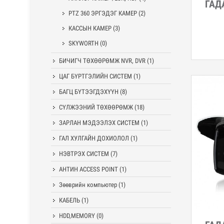
ГАД
Дэл
PTZ 360 ЭРГЭДЭГ КАМЕР
(2)
КАССЫН КАМЕР
(3)
SKYWORTH
(0)
БИЧИГЧ ТӨХӨӨРӨМЖ NVR, DVR
(1)
ЦАГ БҮРТГЭЛИЙН СИСТЕМ
(1)
БАГЦ БҮТЭЭГДЭХҮҮН
(8)
СҮЛЖЭЭНИЙ ТӨХӨӨРӨМЖ
(18)
ЗАРЛАН МЭДЭЭЛЭХ СИСТЕМ
(1)
ГАЛ ХУЛГАЙН ДОХИОЛОЛ
(1)
НЭВТРЭХ СИСТЕМ
(7)
АНТИН ACCESS POINT
(1)
Зөөврийн компьютер
(1)
КАБЕЛЬ
(1)
HDD,MEMORY
(0)
Дэл