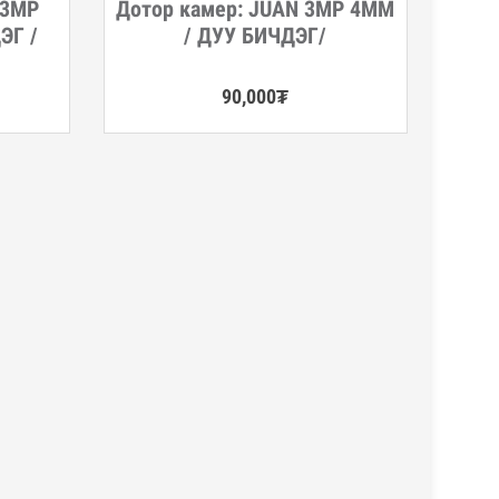
 3MP
Дотор камер: JUAN 3MP 4MM
Дэлгэрэнгүй
ЭГ /
/ ДУУ БИЧДЭГ/
90,000
₮