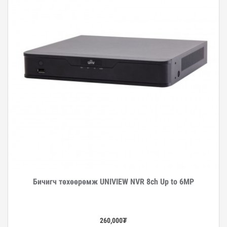
Бичигч төхөөрөмж UNIVIEW NVR 8ch Up to 6MP
Дэлгэрэнгүй
260,000
₮