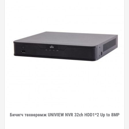
Бичигч төхөөрөмж UNIVIEW NVR 32ch HDD1*2 Up to 8MP
Дэлгэрэнгүй