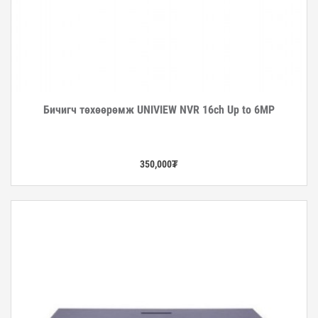
Бичигч төхөөрөмж UNIVIEW NVR 16ch Up to 6MP
Дэлгэрэнгүй
350,000
₮