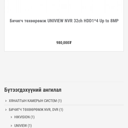
Бичигч төхөөрөмж UNIVIEW NVR 32ch HDD1*4 Up to 8MP
Дэлгэрэнгүй
980,000
₮
Бүтээгдэхүүний ангилал
ХЯНАЛТЫН КАМЕРЫН СИСТЕМ
(1)
БИЧИГЧ ТӨХӨӨРӨМЖ NVR, DVR
(1)
HIKVISION
(1)
UNIVIEW
(1)