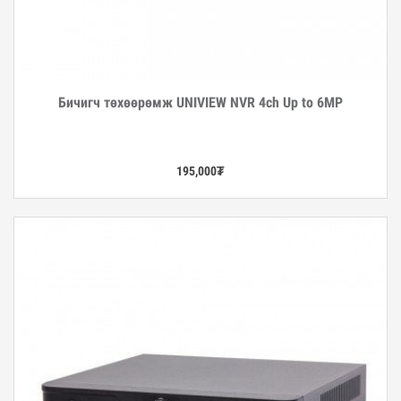
Бичигч төхөөрөмж UNIVIEW NVR 4ch Up to 6MP
Дэлгэрэнгүй
195,000
₮