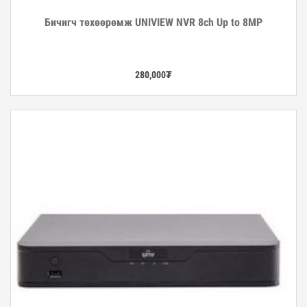
Бичигч төхөөрөмж UNIVIEW NVR 8ch Up to 8MP
Дэлгэрэнгүй
280,000
₮