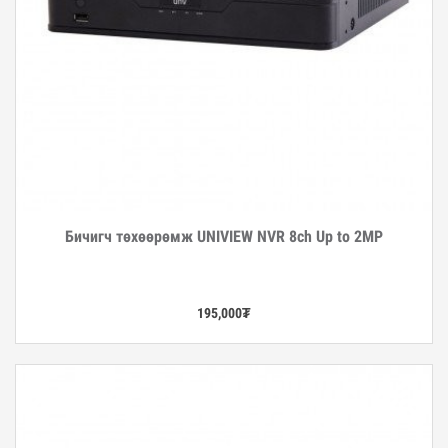
Бичигч төхөөрөмж UNIVIEW NVR 8ch Up to 2MP
Дэлгэрэнгүй
195,000
₮