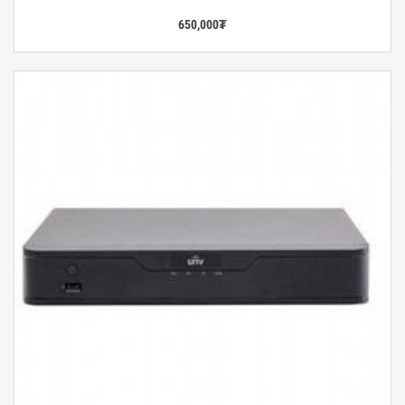
650,000
₮