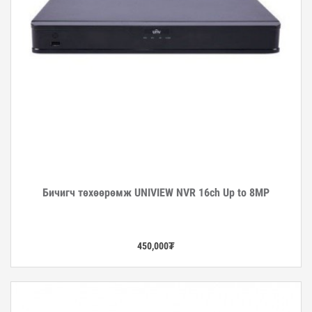
Бичигч төхөөрөмж UNIVIEW NVR 16ch Up to 8MP
Дэлгэрэнгүй
450,000
₮