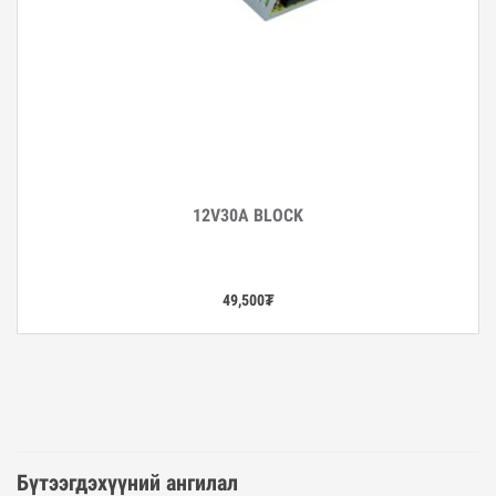
12V30A BLOCK
Дэлгэрэнгүй
49,500
₮
Бүтээгдэхүүний ангилал