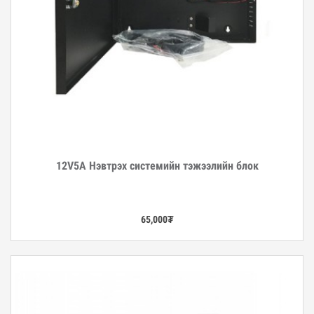
12V5A Нэвтрэх системийн тэжээлийн блок
Дэлгэрэнгүй
65,000
₮