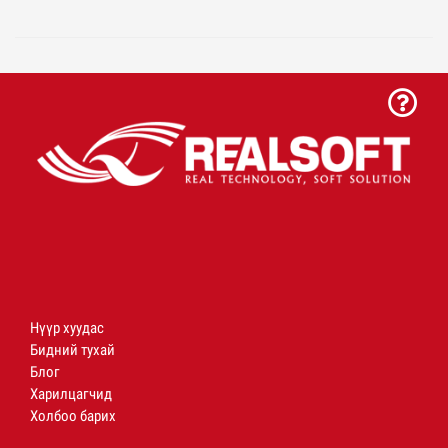
Нүүр хуудас
Бидний тухай
Блог
Харилцагчид
Холбоо барих