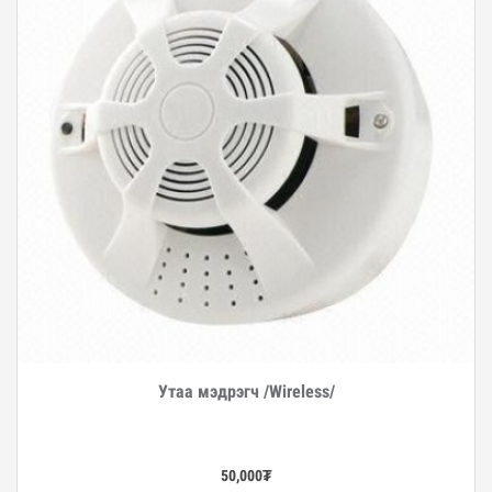
Утаа мэдрэгч /Wireless/
Дэлгэрэнгүй
50,000
₮