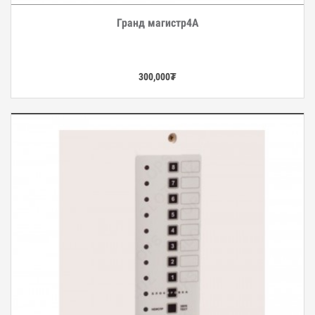
Гранд магистр4A
Дэлгэрэнгүй
300,000
₮