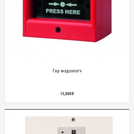
Гар мэдээлэгч
Дэлгэрэнгүй
15,000
₮