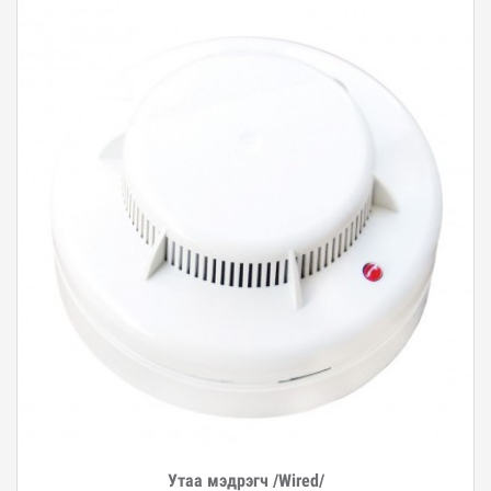
Утаа мэдрэгч /Wired/
Дэлгэрэнгүй