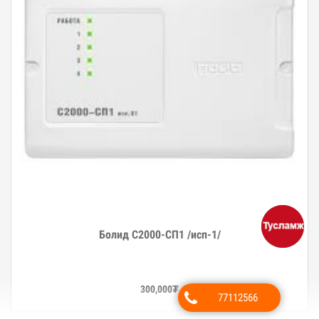
Болид С2000-СП1 /исп-1/
Дэлгэрэнгүй
300,000
₮
77112566