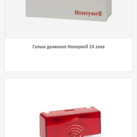
Галын дохиолол Honeywell 24 zone
Дэлгэрэнгүй