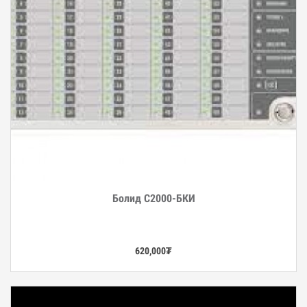
Болид С2000-БКИ
Дэлгэрэнгүй
620,000
₮