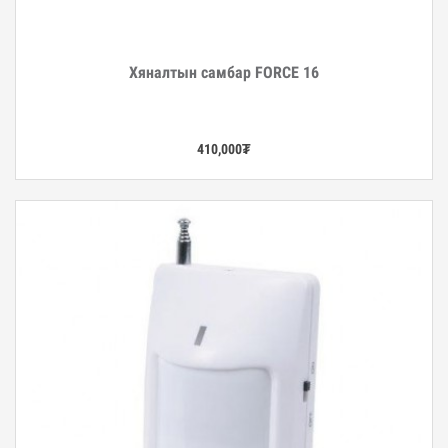
Хяналтын самбар FORCE 16
Дэлгэрэнгүй
410,000
₮