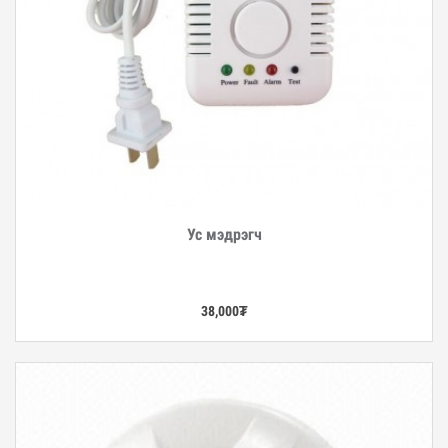
Ус мэдрэгч
Дэлгэрэнгүй
38,000
₮