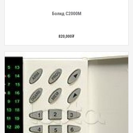
Болид С2000М
Дэлгэрэнгүй
820,000
₮