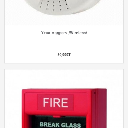
Утаа мэдрэгч /Wireless/
Дэлгэрэнгүй
50,000
₮