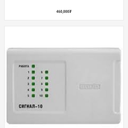
460,000
₮