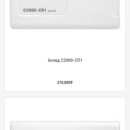
болид С2000-СП1
Дэлгэрэнгүй
270,000
₮