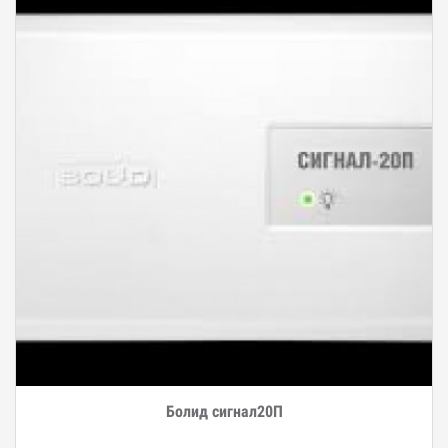
Болид сигнал20П
Дэлгэрэнгүй