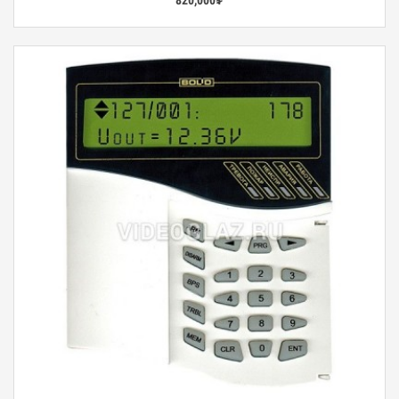
820,000
₮