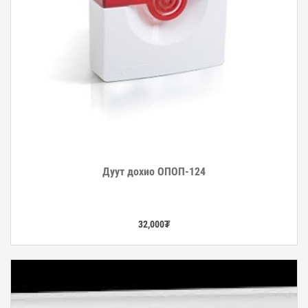
Дуут дохио ОПОП-124
Дэлгэрэнгүй
32,000
₮