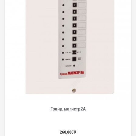
Гранд магистр2A
Дэлгэрэнгүй
260,000
₮