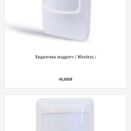
Хөдөлгөөн мэдрэгч / Wireless /
Дэлгэрэнгүй
40,000
₮