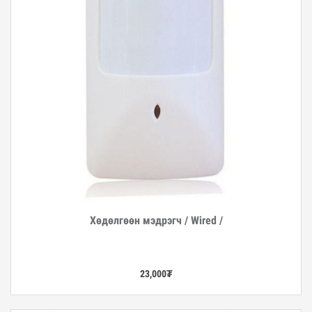
Хөдөлгөөн мэдрэгч / Wired /
Дэлгэрэнгүй
23,000
₮