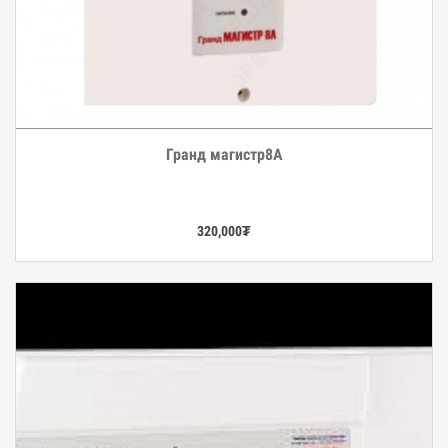
Гранд магистр8A
Дэлгэрэнгүй
320,000
₮