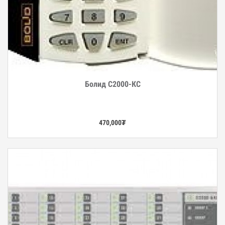
Болид С2000-КС
Дэлгэрэнгүй
470,000
₮