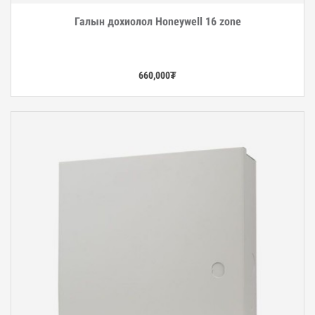
Галын дохиолол Honeywell 16 zone
Дэлгэрэнгүй
660,000
₮